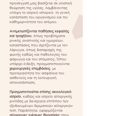
προσέγγισή μας βασίζεται σε ολιστική
θεώρηση της υγείας, λαμβάνοντας
υπόψη το ιατρικό ιστορικό, τη γενική
κατάσταση του οργανισμού και την
καθημερινότητα του ατόμου.
Αντιμετωπίζονται παθήσεις κεφαλής
και τραχήλου
, όπως προβλήματα
ρινικής αναπνοής και ιγμορείων,
καταστάσεις που σχετίζονται με τον
λάρυγγα, όπως διαταραχές της
φωνής καθώς και παθολογίες του
φάρυγγα και του στόματος. Όπου
υπάρχει ένδειξη, πραγματοποιούνται
χειρουργικές επεμβάσεις
, με
προτεραιότητα την ασφάλεια του
ασθενούς και τη λειτουργική
αποκατάσταση.
Πραγματοποιείται επίσης ακοολογικό
ιατρείο
, καθώς και ιατρείο αλλεργικής
ρινίτιδας με διενέργεια επιτόπου των
εξειδικευμένων δερματικών αλλεργικών
τεστ.
Παράλληλα, εφαρμόζονται
σύγχρονες ενέσιμες θεραπείες
στον