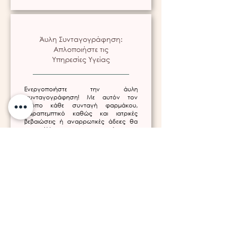
Άυλη Συνταγογράφηση:
Απλοποιήστε τις
Υπηρεσίες Υγείας
Ενεργοποιήστε την άυλη
συνταγογράφηση! Με αυτόν τον
τρόπο κάθε συνταγή φαρμάκου,
παραπεμπτικό καθώς και ιατρικές
βεβαιώσεις ή αναρρωτικές άδειες θα
αποστέλλονται στο κινητό σας
τηλέφωνο και στο email σας, χωρίς να
απαιτείται η φυσική παρουσία σας στο
ιατρείο.
Συγκεντρώστε
Προηγούμενες Εξετάσεις