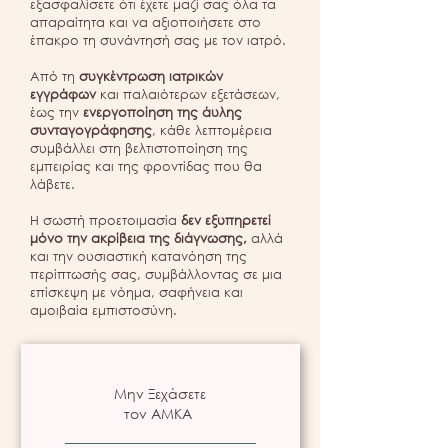
εξασφαλίσετε ότι έχετε μαζί σας όλα τα
απαραίτητα και να αξιοποιήσετε στο
έπακρο τη συνάντησή σας με τον ιατρό.
Από τη
συγκέντρωση ιατρικών
εγγράφων
και παλαιότερων εξετάσεων,
έως την
ενεργοποίηση της άυλης
συνταγογράφησης
, κάθε λεπτομέρεια
συμβάλλει στη βελτιστοποίηση της
εμπειρίας και της φροντίδας που θα
λάβετε.
Η σωστή προετοιμασία
δεν εξυπηρετεί
μόνο την ακρίβεια της διάγνωσης,
αλλά
και την ουσιαστική κατανόηση της
περίπτωσής σας, συμβάλλοντας σε μια
επίσκεψη με νόημα, σαφήνεια και
αμοιβαία εμπιστοσύνη.
Μην Ξεχάσετε
τον ΑΜΚΑ